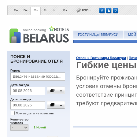
En
De
Ru
Fr
It
Es
USD
ГОСТИНИЦЫ БЕЛАРУСИ
МОЙ 
ПОИСК И
Отели и Гостиницы Беларуси
|
Поче
БРОНИРОВАНИЕ ОТЕЛЯ
Гибкие цены
Город
Бронируйте проживани
условия отмены брон
Дата заезда
соответствие принцип
Дата отъезда
требуют предварител
Точные даты не известны
Количество
человек
1
Ночей