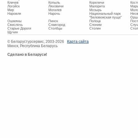
Кличев
Копыль
Кореличи
Кост
Логойск
Ляховичи
Малорита
Марь
Мир
Могилев
Мозырь
Мол
Наровля
Нарочь
Национальный парк
Нес
"Беловежская пуща"
Орш
Ошмяны
Пинск
Полоцк
Пос
Свислочь
Славгород
Слоним
Слуц
Старые Дороги
Столбцы
Столин
Стол
Щучин
© ​Беларустурсервис, 2003-2026
Карта сайта
Минск, Республика Беларусь
Сделано в Беларуси!