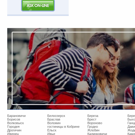
Барановичи
Белоозерск
Береза
Бере
Борисов
Браслав
Брест
Бых
Волковыск
Воложин
Вороново
Ганц
Городея
гостиницы в Кобрине
Гродно
Дави
Дрогичин
Ельск
Жлобин
Жод
Ивенец
Ивье
Калинковичи
Кам