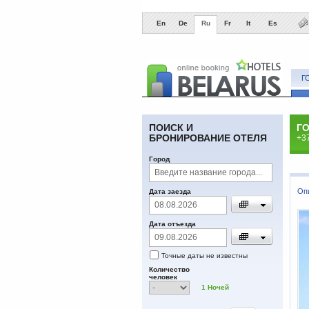
En
De
Ru
Fr
It
Es
Г
ПОИСК И
Г
БРОНИРОВАНИЕ ОТЕЛЯ
+3
Город
Оп
Дата заезда
Дата отъезда
Точные даты не известны
Количество
человек
1
Ночей