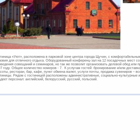
тиница «Уют», расположена в парковой зоне центра города Щучин, с комфортабельны
овия для отличного отдыха. Оборудованный конференц-зал на 12 посадочных мест со
ведения совещаний и семинаров, но так же позволит организовать деловой обед или 
7 году. Общее количество номеров - 7. К услугам гостей: бронирование и/или доставка 
соты, ресторан, бар, кафе, пункт обмена валют, услуги почты, продажа сувениров – в
тиницы. Рядом с гостиницей расположены административные, социально-культурные и
деет персонал: английский, белорусский, русский, польский.