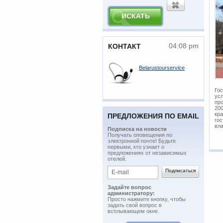
04:08 pm
КОНТАКТ
Belarustourservice
Гос
усл
про
200
кра
ПРЕДЛОЖЕНИЯ ПО EMAIL
гос
вла
Подписка на новости
​Получать оповещения по
электронной почте! Будьте
первыми, кто узнает о
предложениях от независимых
отелей.
Задайте вопрос
администратору:
Просто нажмите кнопку, чтобы
задать свой вопрос в
всплывающем окне.