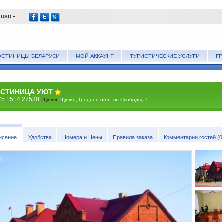
USD
ОСТИНИЦЫ БЕЛАРУСИ
МОЙ АККАУНТ
ТУРИСТИЧЕСКИЕ УСЛУГИ
Г
ОСТИНИЦА УЮТ
75 1514 27530
,
Щучин
,
Щучин, Гроднен.обл., пл.Свободы, 7
исание
Удобства
Номера и Цены
Правила заказа
Комментарии гостей (0