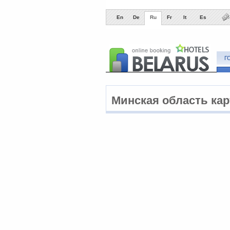
En
De
Ru
Fr
It
Es
Г
Минская область кар