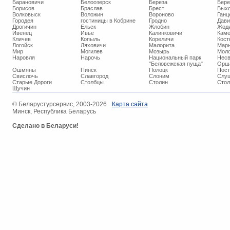
Барановичи
Белоозерск
Береза
Бере
Борисов
Браслав
Брест
Бых
Волковыск
Воложин
Вороново
Ганц
Городея
гостиницы в Кобрине
Гродно
Дави
Дрогичин
Ельск
Жлобин
Жод
Ивенец
Ивье
Калинковичи
Кам
Кличев
Копыль
Кореличи
Кост
Логойск
Ляховичи
Малорита
Марь
Мир
Могилев
Мозырь
Мол
Наровля
Нарочь
Национальный парк
Нес
"Беловежская пуща"
Орш
Ошмяны
Пинск
Полоцк
Пос
Свислочь
Славгород
Слоним
Слуц
Старые Дороги
Столбцы
Столин
Стол
Щучин
© ​Беларустурсервис, 2003-2026
Карта сайта
Минск, Республика Беларусь
Сделано в Беларуси!