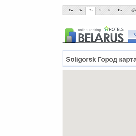
En
De
Ru
Fr
It
Es
Г
Soligorsk Город карт