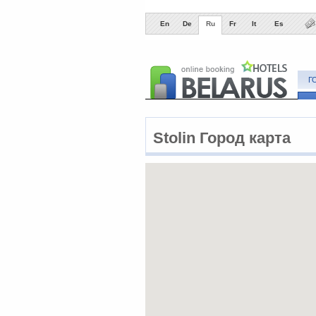
En
De
Ru
Fr
It
Es
Г
Stolin Город карта