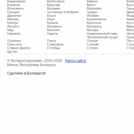
Барановичи
Белоозерск
Береза
Бере
Борисов
Браслав
Брест
Бых
Волковыск
Воложин
Вороново
Ганц
Городея
гостиницы в Кобрине
Гродно
Дави
Дрогичин
Ельск
Жлобин
Жод
Ивенец
Ивье
Калинковичи
Кам
Кличев
Копыль
Кореличи
Кост
Логойск
Ляховичи
Малорита
Марь
Мир
Могилев
Мозырь
Мол
Наровля
Нарочь
Национальный парк
Нес
"Беловежская пуща"
Орш
Ошмяны
Пинск
Полоцк
Пос
Свислочь
Славгород
Слоним
Слуц
Старые Дороги
Столбцы
Столин
Стол
Щучин
© ​Беларустурсервис, 2003-2026
Карта сайта
Минск, Республика Беларусь
Сделано в Беларуси!