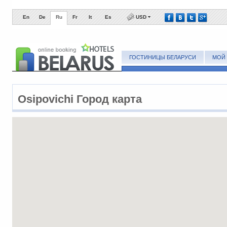
En
De
Ru
Fr
It
Es
USD
ГОСТИНИЦЫ БЕЛАРУСИ
МОЙ 
Osipovichi Город карта