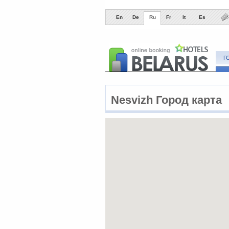
En
De
Ru
Fr
It
Es
Г
Nesvizh Город карта