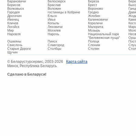
Барановичи
Белоозерск
Береза
Бере
Борисов
Браслав
Брест
Бых
Волковыск
Воложин
Вороново
Ганц
Городея
гостиницы в Кобрине
Гродно
Дави
Дрогичин
Ельск
Жлобин
Жод
Ивенец
Ивье
Калинковичи
Кам
Кличев
Копыль
Кореличи
Кост
Логойск
Ляховичи
Малорита
Марь
Мир
Могилев
Мозырь
Мол
Наровля
Нарочь
Национальный парк
Нес
"Беловежская пуща"
Орш
Ошмяны
Пинск
Полоцк
Пос
Свислочь
Славгород
Слоним
Слуц
Старые Дороги
Столбцы
Столин
Стол
Щучин
© ​Беларустурсервис, 2003-2026
Карта сайта
Минск, Республика Беларусь
Сделано в Беларуси!