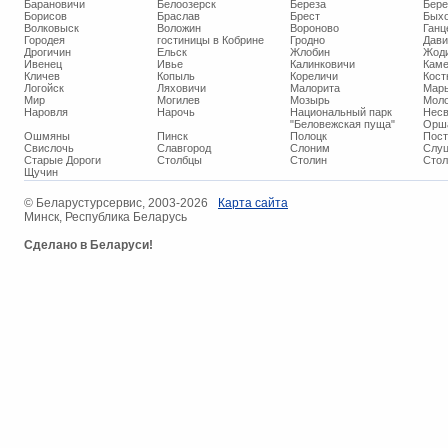
Барановичи
Белоозерск
Береза
Бере
Борисов
Браслав
Брест
Бых
Волковыск
Воложин
Вороново
Ганц
Городея
гостиницы в Кобрине
Гродно
Дави
Дрогичин
Ельск
Жлобин
Жод
Ивенец
Ивье
Калинковичи
Кам
Кличев
Копыль
Кореличи
Кост
Логойск
Ляховичи
Малорита
Марь
Мир
Могилев
Мозырь
Мол
Наровля
Нарочь
Национальный парк
Нес
"Беловежская пуща"
Орш
Ошмяны
Пинск
Полоцк
Пос
Свислочь
Славгород
Слоним
Слуц
Старые Дороги
Столбцы
Столин
Стол
Щучин
© ​Беларустурсервис, 2003-2026
Карта сайта
Минск, Республика Беларусь
Сделано в Беларуси!