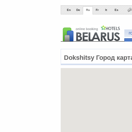
En
De
Ru
Fr
It
Es
Г
Dokshitsy Город карт