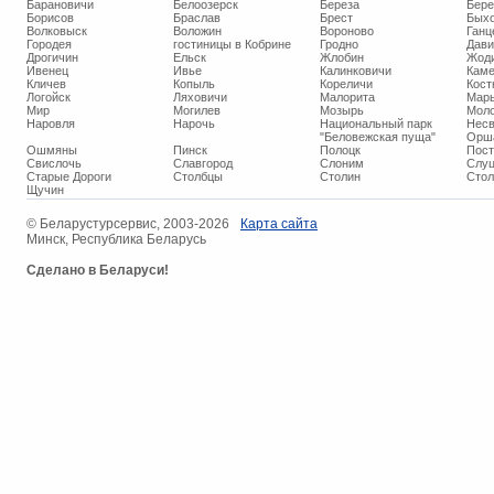
Барановичи
Белоозерск
Береза
Бере
Борисов
Браслав
Брест
Бых
Волковыск
Воложин
Вороново
Ганц
Городея
гостиницы в Кобрине
Гродно
Дави
Дрогичин
Ельск
Жлобин
Жод
Ивенец
Ивье
Калинковичи
Кам
Кличев
Копыль
Кореличи
Кост
Логойск
Ляховичи
Малорита
Марь
Мир
Могилев
Мозырь
Мол
Наровля
Нарочь
Национальный парк
Нес
"Беловежская пуща"
Орш
Ошмяны
Пинск
Полоцк
Пос
Свислочь
Славгород
Слоним
Слуц
Старые Дороги
Столбцы
Столин
Стол
Щучин
© ​Беларустурсервис, 2003-2026
Карта сайта
Минск, Республика Беларусь
Сделано в Беларуси!