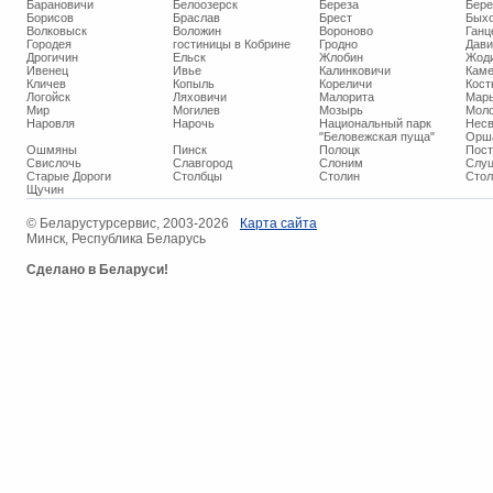
Барановичи
Белоозерск
Береза
Бере
Борисов
Браслав
Брест
Бых
Волковыск
Воложин
Вороново
Ганц
Городея
гостиницы в Кобрине
Гродно
Дави
Дрогичин
Ельск
Жлобин
Жод
Ивенец
Ивье
Калинковичи
Кам
Кличев
Копыль
Кореличи
Кост
Логойск
Ляховичи
Малорита
Марь
Мир
Могилев
Мозырь
Мол
Наровля
Нарочь
Национальный парк
Нес
"Беловежская пуща"
Орш
Ошмяны
Пинск
Полоцк
Пос
Свислочь
Славгород
Слоним
Слуц
Старые Дороги
Столбцы
Столин
Стол
Щучин
© ​Беларустурсервис, 2003-2026
Карта сайта
Минск, Республика Беларусь
Сделано в Беларуси!