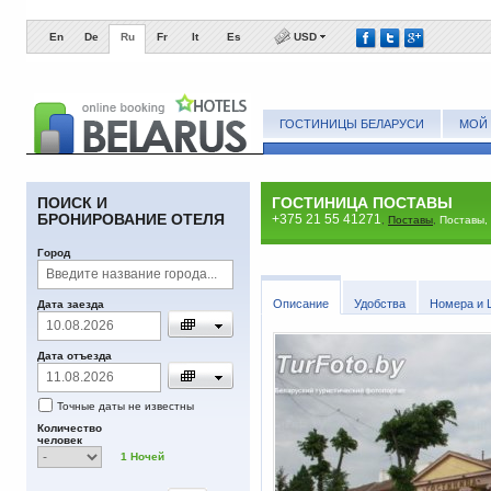
En
De
Ru
Fr
It
Es
USD
ГОСТИНИЦЫ БЕЛАРУСИ
МОЙ 
ПОИСК И
ГОСТИНИЦА ПОСТАВЫ
БРОНИРОВАНИЕ ОТЕЛЯ
+375 21 55 41271
,
Поставы
,
Поставы, 
Город
Описание
Удобства
Номера и 
Дата заезда
Дата отъезда
Точные даты не известны
Количество
человек
1
Ночей