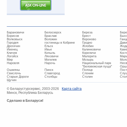
Барановичи
Белоозерск
Береза
Бере
Борисов
Браслав
Брест
Бых
Волковыск
Воложин
Вороново
Ганц
Городея
гостиницы в Кобрине
Гродно
Дави
Дрогичин
Ельск
Жлобин
Жод
Ивенец
Ивье
Калинковичи
Кам
Кличев
Копыль
Кореличи
Кост
Логойск
Ляховичи
Малорита
Марь
Мир
Могилев
Мозырь
Мол
Наровля
Нарочь
Национальный парк
Нес
"Беловежская пуща"
Орш
Ошмяны
Пинск
Полоцк
Пос
Свислочь
Славгород
Слоним
Слуц
Старые Дороги
Столбцы
Столин
Стол
Щучин
© ​Беларустурсервис, 2003-2026
Карта сайта
Минск, Республика Беларусь
Сделано в Беларуси!