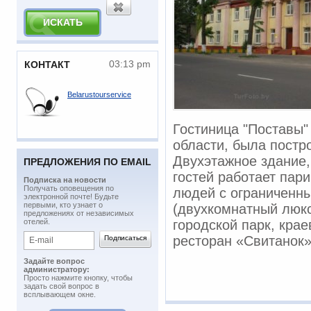
03:13 pm
КОНТАКТ
Belarustourservice
Гостиница "Поставы"
области, была постро
Двухэтажное здание,
ПРЕДЛОЖЕНИЯ ПО EMAIL
гостей работает пар
Подписка на новости
​Получать оповещения по
людей с ограниченн
электронной почте! Будьте
первыми, кто узнает о
(двухкомнатный люкс
предложениях от независимых
отелей.
городской парк, крае
ресторан «Свитанок»
Задайте вопрос
администратору:
Просто нажмите кнопку, чтобы
задать свой вопрос в
всплывающем окне.