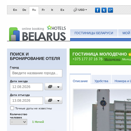
En
De
Ru
Fr
It
Es
USD
ГОСТИНИЦЫ БЕЛАРУСИ
МОЙ 
ПОИСК И
ГОСТИНИЦА МОЛОДЕЧНО
БРОНИРОВАНИЕ ОТЕЛЯ
+375 177 37 16 76
,
Молодечно
,
Молод
Город
Описание
Удобства
Номера и 
Дата заезда
Дата отъезда
Точные даты не известны
Количество
человек
1
Ночей