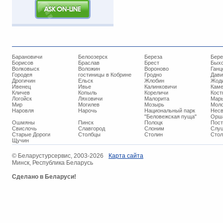
Барановичи
Белоозерск
Береза
Бере
Борисов
Браслав
Брест
Бых
Волковыск
Воложин
Вороново
Ганц
Городея
гостиницы в Кобрине
Гродно
Дави
Дрогичин
Ельск
Жлобин
Жод
Ивенец
Ивье
Калинковичи
Кам
Кличев
Копыль
Кореличи
Кост
Логойск
Ляховичи
Малорита
Марь
Мир
Могилев
Мозырь
Мол
Наровля
Нарочь
Национальный парк
Нес
"Беловежская пуща"
Орш
Ошмяны
Пинск
Полоцк
Пос
Свислочь
Славгород
Слоним
Слуц
Старые Дороги
Столбцы
Столин
Стол
Щучин
© ​Беларустурсервис, 2003-2026
Карта сайта
Минск, Республика Беларусь
Сделано в Беларуси!