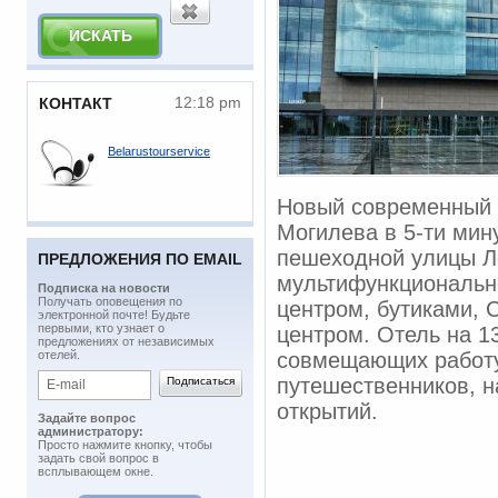
12:18 pm
КОНТАКТ
Belarustourservice
Новый современный 
Могилева в 5-ти мин
пешеходной улицы Ле
ПРЕДЛОЖЕНИЯ ПО EMAIL
мультифункционально
Подписка на новости
​Получать оповещения по
центром, бутиками, 
электронной почте! Будьте
первыми, кто узнает о
центром. Отель на 1
предложениях от независимых
отелей.
совмещающих работу 
путешественников, н
открытий.
Задайте вопрос
администратору:
Просто нажмите кнопку, чтобы
задать свой вопрос в
всплывающем окне.