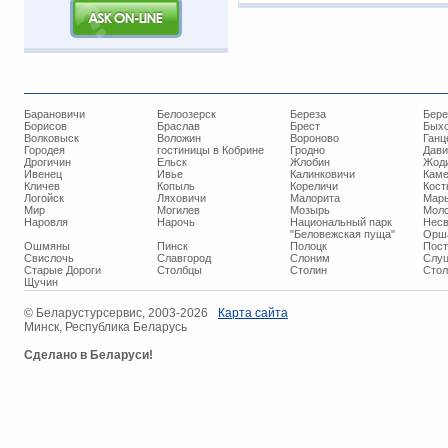
Барановичи
Белоозерск
Береза
Бере
Борисов
Браслав
Брест
Бых
Волковыск
Воложин
Вороново
Ганц
Городея
гостиницы в Кобрине
Гродно
Дави
Дрогичин
Ельск
Жлобин
Жод
Ивенец
Ивье
Калинковичи
Кам
Кличев
Копыль
Кореличи
Кост
Логойск
Ляховичи
Малорита
Марь
Мир
Могилев
Мозырь
Мол
Наровля
Нарочь
Национальный парк
Нес
"Беловежская пуща"
Орш
Ошмяны
Пинск
Полоцк
Пос
Свислочь
Славгород
Слоним
Слуц
Старые Дороги
Столбцы
Столин
Стол
Щучин
© ​Беларустурсервис, 2003-2026
Карта сайта
Минск, Республика Беларусь
Сделано в Беларуси!