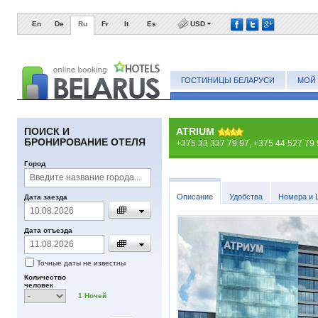
En
De
Ru
Fr
It
Es
USD
ГОСТИНИЦЫ БЕЛАРУСИ
МОЙ 
ПОИСК И
ATRIUM
БРОНИРОВАНИЕ ОТЕЛЯ
+375 33 337 79 97, +375 44 527 79
Город
Описание
Удобства
Номера и 
Дата заезда
Дата отъезда
Точные даты не известны
Количество
человек
1
Ночей