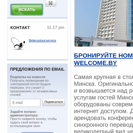
11:17 pm
КОНТАКТ
Belarustourservice
БРОНИРУЙТЕ НОМ
WELCOME.BY
ПРЕДЛОЖЕНИЯ ПО EMAIL
Самая крупная в сто
Подписка на новости
​Получать оповещения по
Минска. Оригинально
электронной почте! Будьте
первыми, кто узнает о
и возвышается над р
предложениях от независимых
отелей.
услугам гостей Минс
оборудованы соврем
интернет доступом. 
Задайте вопрос
администратору:
арендовать конферен
Просто нажмите кнопку, чтобы
задать свой вопрос в
синхронного перевод
всплывающем окне.
великолепный вид на