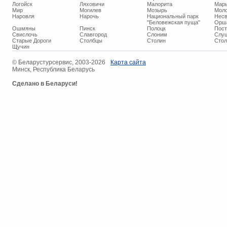
Логойск
Ляховичи
Малорита
Марь
Мир
Могилев
Мозырь
Мол
Наровля
Нарочь
Национальный парк
Нес
"Беловежская пуща"
Орш
Ошмяны
Пинск
Полоцк
Пос
Свислочь
Славгород
Слоним
Слуц
Старые Дороги
Столбцы
Столин
Стол
Щучин
© ​Беларустурсервис, 2003-2026
Карта сайта
Минск, Республика Беларусь
Сделано в Беларуси!