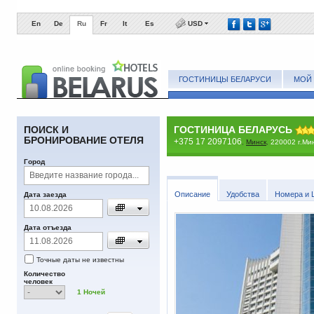
En
De
Ru
Fr
It
Es
USD
ГОСТИНИЦЫ БЕЛАРУСИ
МОЙ 
ПОИСК И
ГОСТИНИЦА БЕЛАРУСЬ
БРОНИРОВАНИЕ ОТЕЛЯ
+375 17 2097106
,
Минск
,
220002 г.Мин
Город
Описание
Удобства
Номера и 
Дата заезда
Дата отъезда
Точные даты не известны
Количество
человек
1
Ночей