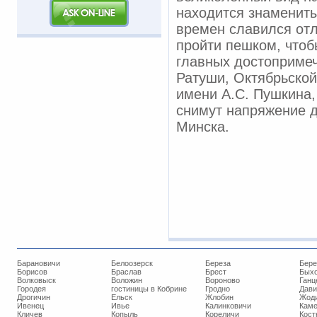
находится знамениты
времен славился отл
пройти пешком, чтоб
главных достопримеч
Ратуши, Октябрьской
имени А.С. Пушкина,
снимут напряжение д
Минска.
Барановичи
Белоозерск
Береза
Бере
Борисов
Браслав
Брест
Бых
Волковыск
Воложин
Вороново
Ганц
Городея
гостиницы в Кобрине
Гродно
Дави
Дрогичин
Ельск
Жлобин
Жод
Ивенец
Ивье
Калинковичи
Кам
Кличев
Копыль
Кореличи
Кост