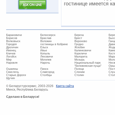
гостинице имеется ка
Барановичи
Белоозерск
Береза
Бере
Борисов
Браслав
Брест
Бых
Волковыск
Воложин
Вороново
Ганц
Городея
гостиницы в Кобрине
Гродно
Дави
Дрогичин
Ельск
Жлобин
Жод
Ивенец
Ивье
Калинковичи
Кам
Кличев
Копыль
Кореличи
Кост
Логойск
Ляховичи
Малорита
Марь
Мир
Могилев
Мозырь
Мол
Наровля
Нарочь
Национальный парк
Нес
"Беловежская пуща"
Орш
Ошмяны
Пинск
Полоцк
Пос
Свислочь
Славгород
Слоним
Слуц
Старые Дороги
Столбцы
Столин
Стол
Щучин
© ​Беларустурсервис, 2003-2026
Карта сайта
Минск, Республика Беларусь
Сделано в Беларуси!