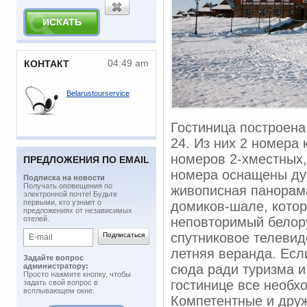
04:49 am
КОНТАКТ
Belarustourservice
Гостиница построена
24. Из них 2 номера 
номеров 2-хместных,
ПРЕДЛОЖЕНИЯ ПО EMAIL
номера оснащены ду
Подписка на новости
​Получать оповещения по
живописная панорама
электронной почте! Будьте
первыми, кто узнает о
домиков-шале, кото
предложениях от независимых
отелей.
неповторимый белору
спутниковое телевид
летняя веранда. Есл
Задайте вопрос
администратору:
сюда ради туризма и
Просто нажмите кнопку, чтобы
гостинице все необх
задать свой вопрос в
всплывающем окне.
Компетентные и друж