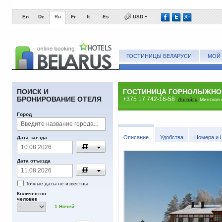
En
De
Ru
Fr
It
Es
USD
ГОСТИНИЦЫ БЕЛАРУСИ
МОЙ 
ПОИСК И
ГОСТИНИЦА ГОРНОЛЫЖНО
БРОНИРОВАНИЕ ОТЕЛЯ
+375 17 742-16-58
,
Логойск
,
Минская 
Город
Описание
Удобства
Номера и 
Дата заезда
Дата отъезда
Точные даты не известны
Количество
человек
1
Ночей