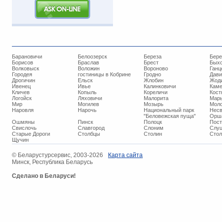
Барановичи
Белоозерск
Береза
Бере
Борисов
Браслав
Брест
Бых
Волковыск
Воложин
Вороново
Ганц
Городея
гостиницы в Кобрине
Гродно
Дави
Дрогичин
Ельск
Жлобин
Жод
Ивенец
Ивье
Калинковичи
Кам
Кличев
Копыль
Кореличи
Кост
Логойск
Ляховичи
Малорита
Марь
Мир
Могилев
Мозырь
Мол
Наровля
Нарочь
Национальный парк
Нес
"Беловежская пуща"
Орш
Ошмяны
Пинск
Полоцк
Пос
Свислочь
Славгород
Слоним
Слуц
Старые Дороги
Столбцы
Столин
Стол
Щучин
© ​Беларустурсервис, 2003-2026
Карта сайта
Минск, Республика Беларусь
Сделано в Беларуси!