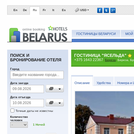
En
De
Ru
Fr
It
Es
USD
ГОСТИНИЦЫ БЕЛАРУСИ
МОЙ 
ПОИСК И
ГОСТИНИЦА "ЯСЕЛЬДА"
БРОНИРОВАНИЕ ОТЕЛЯ
+375 1643 22367
,
Береза
,
Береза, Бр
Город
Описание
Удобства
Номера и 
Дата заезда
Дата отъезда
Точные даты не известны
Количество
человек
1
Ночей