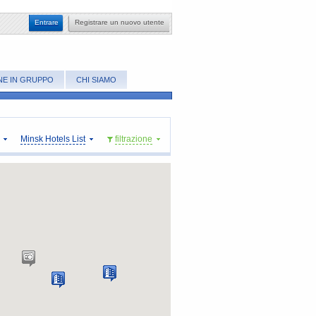
​Entrare
Registrare un nuovo utente
NE IN GRUPPO
CHI SIAMO
Minsk Hotels List
​filtrazione