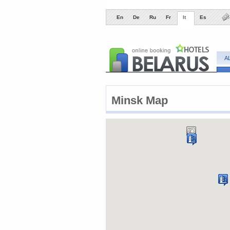
En
De
Ru
Fr
It
Es
A
Minsk Map