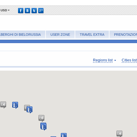
USD
LBERGHI DI BIELORUSSIA
USER ZONE
TRAVEL EXTRA
PRENOTAZIO
Regions list
Cities list