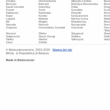
Zhodino
Verkhnedvinsk
Alberghi a Kobrin
Bara
Berezino
Bobruisk
Bolshaya Berestovitsa
Bori
David Gorodok
Dokshitsy
Dribin
Drog
Gomel
Gorki
Gorodèia
Grod
Kalinkovici
Kameniuki
Khoyniki
Kiro
Kopyl
Korelici
Kostyukovichi
Kric
Logoisk
Malorita
Mar'ina Gorka
Miad
Mir
Mogilev
Molodetchno
Most
Narovlia
Nesvizh
Novogrudok
Novo
Osipovici
Ostroshitsky Gorodok
Ostrovets
Parc
"Bel
Shciucin
Shklov
Slavgorod
Slon
Soligorsche
Starye Dorogi
Stolbtsy
Stoli
Vileika
Vitebsk
Volkovysk
Voloz
Zelva
Zhlobin
© ​Belarustourservice, 2003-2026
​Mappa del sito
Minsk, la Repubblica di Belarus.
Made in Bielorussia!