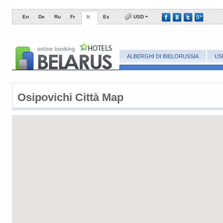
En
De
Ru
Fr
It
Es
USD
ALBERGHI DI BIELORUSSIA
US
Osipovichi
Сittà
Map