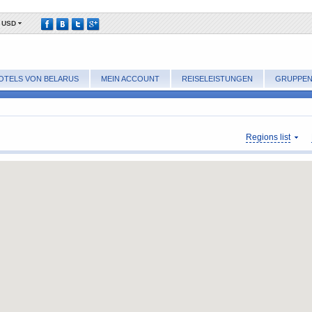
USD
OTELS VON BELARUS
MEIN ACCOUNT
REISELEISTUNGEN
GRUPPE
Regions list