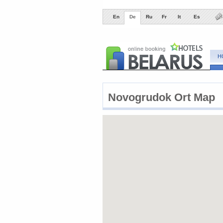
En
De
Ru
Fr
It
Es
H
Novogrudok ​Ort Map