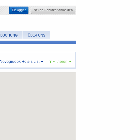
Einloggen
​Neuen Benutzer anmelden
NBUCHUNG
ÜBER UNS
Novogrudok Hotels List
​Filtrieren