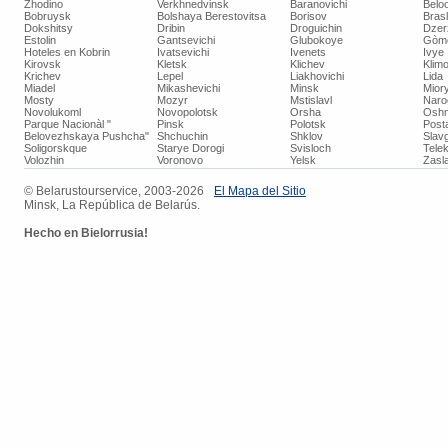
Zhodino
Verkhnedvinsk
Baranovichi
Belo
Bobruysk
Bolshaya Berestovitsa
Borisov
Bras
Dokshitsy
Dribin
Droguichin
Dzer
Estolin
Gantsevichi
Glubokoye
Gòm
Hoteles en Kobrin
Ivatsevichi
Ivenets
Ivye
Kirovsk
Kletsk
Klichev
Klimo
Krichev
Lepel
Liakhovichi
Lida
Miadel
Mikashevichi
Minsk
Mior
Mosty
Mozyr
Mstislavl
Naro
Novolukoml
Novopolotsk
Orsha
Oshm
Parque Nacionàl "
Pinsk
Polotsk
Post
Belovezhskaya Pushcha"
Shchuchin
Shklov
Slav
Soligorskque
Starye Dorogi
Svisloch
Tele
Volozhin
Voronovo
Yelsk
Zasla
© ​Belarustourservice, 2003-2026
​El Mapa del Sitio
Minsk, La República de Belarús.
Hecho
en Bielorrusia!