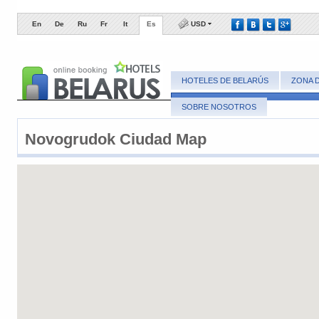
En
De
Ru
Fr
It
Es
USD
HOTELES DE BELARÚS
ZONA 
SOBRE NOSOTROS
Novogrudok ​Ciudad Map