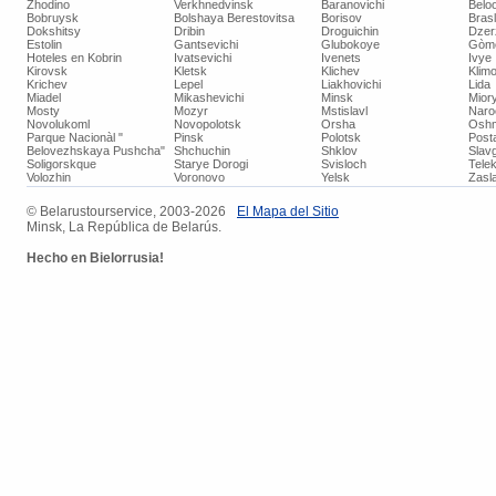
Zhodino
Verkhnedvinsk
Baranovichi
Belo
Bobruysk
Bolshaya Berestovitsa
Borisov
Bras
Dokshitsy
Dribin
Droguichin
Dzer
Estolin
Gantsevichi
Glubokoye
Gòm
Hoteles en Kobrin
Ivatsevichi
Ivenets
Ivye
Kirovsk
Kletsk
Klichev
Klimo
Krichev
Lepel
Liakhovichi
Lida
Miadel
Mikashevichi
Minsk
Mior
Mosty
Mozyr
Mstislavl
Naro
Novolukoml
Novopolotsk
Orsha
Oshm
Parque Nacionàl "
Pinsk
Polotsk
Post
Belovezhskaya Pushcha"
Shchuchin
Shklov
Slav
Soligorskque
Starye Dorogi
Svisloch
Tele
Volozhin
Voronovo
Yelsk
Zasla
© ​Belarustourservice, 2003-2026
​El Mapa del Sitio
Minsk, La República de Belarús.
Hecho
en Bielorrusia!