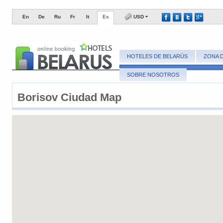
En
De
Ru
Fr
It
Es
USD
HOTELES DE BELARÚS
ZONA 
SOBRE NOSOTROS
Borisov ​Ciudad Map