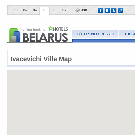
En
De
Ru
Fr
It
Es
USD
HÔTELS BIÉLORUSSES
UTILI
Ivacevichi ​Ville Map