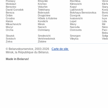
Postavy
Khoyniki
Rechitsa
Voro
Mstislavl
Krichev
Klimovichi
Klich
Berezino
Volozhin
Kopyl
Star
David Gorodok
Telekhany
Liakhovichi
Kost
Bereza
Bobrouisk
Bolshaya Berestovitsa
Bori
Dribin
Drogichine
Dzerjynk
Ganc
Grodno
Hôtels à Kobrine
Ivatsevichi
Ivye
Kletsk
Korelichi
Lepel
Lida
Mikachevichi
Minsk
Miory
Mir
Mozyr
Naroch
Narovlia
Niesv
Orcha
Oshmiany
Ostrovets
Parc 
Belo
Sloutsk
Smolevichi
Smorgon
Soli
Svisloch
Verkhnedvinsk
Vileyka
Vite
Zelva
Zlobine
© Belarustourservice, 2003-2026
Carte de site
Minsk, la République du Bélarus.
Made in Belarus!