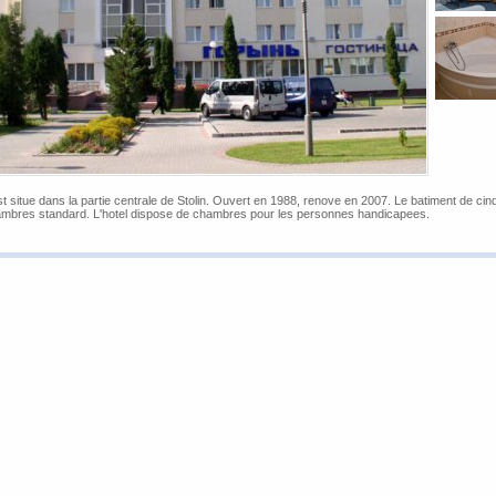
st situe
dans la partie centrale
de Stolin
.
Ouvert en
1988,
renove en
2007.
Le batiment de cin
mbres standard
.
L'hotel
dispose de chambres
pour les personnes handicapees
.