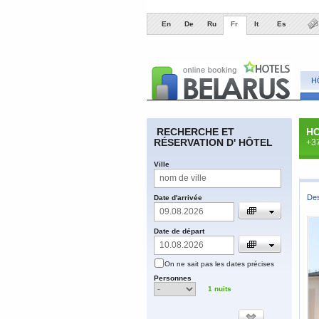
En
De
Ru
Fr
It
Es
H
​RECHERCHE ET
HO
RÉSERVATION D' HÔTEL
+3
​Ville
​De
​Date d'arrivée
​Date de départ
​On ne sait pas les dates précises
​Personnes
1
nuits