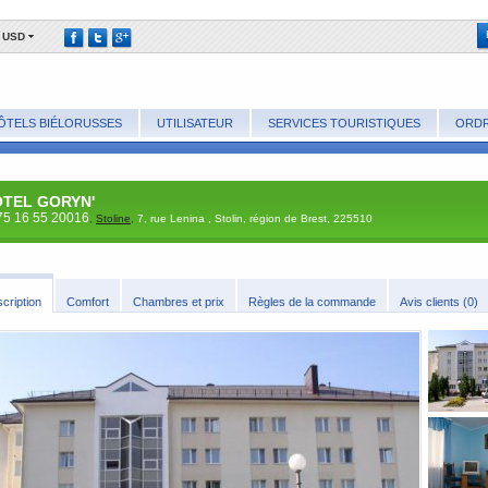
USD
ÔTELS BIÉLORUSSES
UTILISATEUR
SERVICES TOURISTIQUES
ORDR
TEL GORYN'
75 16 55 20016
,
Stoline
,
7, rue Lenina , Stolin, région de Brest, 225510
scription
Comfort
Cha​mbres et prix
​Règles de la commande
Avis clients (0)