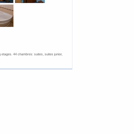
q etages.
44 chambres:
suites
,
suites junior,