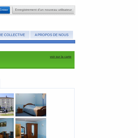
​Entrer
​Enregistrement d'un nouveau utilisateur
E COLLECTIVE
A PROPOS DE NOUS
voir sur la carte