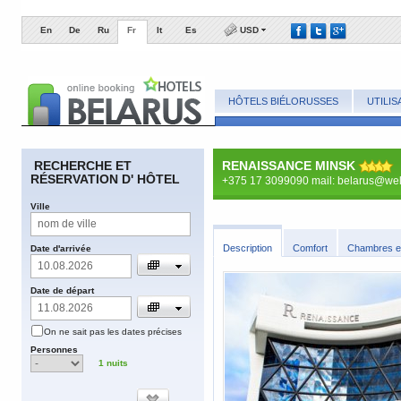
En
De
Ru
Fr
It
Es
USD
HÔTELS BIÉLORUSSES
UTILI
​RECHERCHE ET
RENAISSANCE MINSK
RÉSERVATION D' HÔTEL
+375 17 3099090 mail: belarus@we
​Ville
​Description
Comfort
Cha​mbres et
​Date d'arrivée
​Date de départ
​On ne sait pas les dates précises
​Personnes
1
nuits