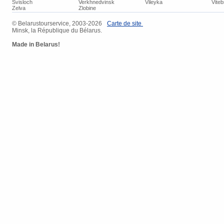
Svisloch
Verkhnedvinsk
Vileyka
Vite
Zelva
Zlobine
© Belarustourservice, 2003-2026
Carte de site
Minsk, la République du Bélarus.
Made in Belarus!