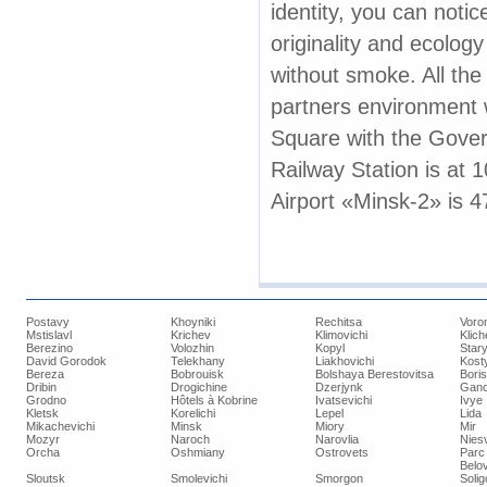
identity, you can noti
originality and ecology 
without smoke. All the 
partners environment 
Square
with the
Gove
Railway Station is at
Airport
«Minsk-2» is 
Postavy
Khoyniki
Rechitsa
Voro
Mstislavl
Krichev
Klimovichi
Klich
Berezino
Volozhin
Kopyl
Star
David Gorodok
Telekhany
Liakhovichi
Kost
Bereza
Bobrouisk
Bolshaya Berestovitsa
Bori
Dribin
Drogichine
Dzerjynk
Ganc
Grodno
Hôtels à Kobrine
Ivatsevichi
Ivye
Kletsk
Korelichi
Lepel
Lida
Mikachevichi
Minsk
Miory
Mir
Mozyr
Naroch
Narovlia
Niesv
Orcha
Oshmiany
Ostrovets
Parc 
Belo
Sloutsk
Smolevichi
Smorgon
Soli