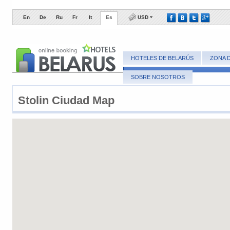
En
De
Ru
Fr
It
Es
USD
HOTELES DE BELARÚS
ZONA 
SOBRE NOSOTROS
Stolin ​Ciudad Map