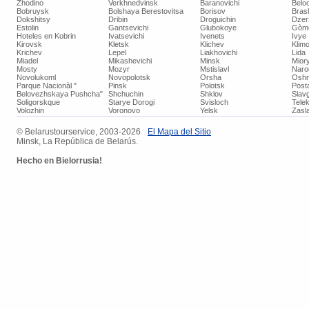
Zhodino
Verkhnedvinsk
Baranovichi
Belo
Bobruysk
Bolshaya Berestovitsa
Borisov
Bras
Dokshitsy
Dribin
Droguichin
Dzer
Estolin
Gantsevichi
Glubokoye
Gòm
Hoteles en Kobrin
Ivatsevichi
Ivenets
Ivye
Kirovsk
Kletsk
Klichev
Klimo
Krichev
Lepel
Liakhovichi
Lida
Miadel
Mikashevichi
Minsk
Mior
Mosty
Mozyr
Mstislavl
Naro
Novolukoml
Novopolotsk
Orsha
Oshm
Parque Nacionàl "
Pinsk
Polotsk
Post
Belovezhskaya Pushcha"
Shchuchin
Shklov
Slav
Soligorskque
Starye Dorogi
Svisloch
Tele
Volozhin
Voronovo
Yelsk
Zasla
© ​Belarustourservice, 2003-2026
​El Mapa del Sitio
Minsk, La República de Belarús.
Hecho
en Bielorrusia!