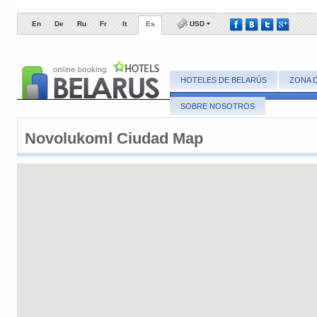
En
De
Ru
Fr
It
Es
USD
HOTELES DE BELARÚS
ZONA 
SOBRE NOSOTROS
Novolukoml ​Ciudad Map