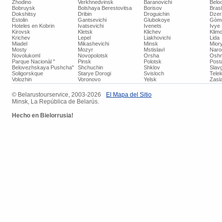
Zhodino
Verkhnedvinsk
Baranovichi
Belo
Bobruysk
Bolshaya Berestovitsa
Borisov
Bras
Dokshitsy
Dribin
Droguichin
Dzer
Estolin
Gantsevichi
Glubokoye
Gòm
Hoteles en Kobrin
Ivatsevichi
Ivenets
Ivye
Kirovsk
Kletsk
Klichev
Klimo
Krichev
Lepel
Liakhovichi
Lida
Miadel
Mikashevichi
Minsk
Mior
Mosty
Mozyr
Mstislavl
Naro
Novolukoml
Novopolotsk
Orsha
Oshm
Parque Nacionàl "
Pinsk
Polotsk
Post
Belovezhskaya Pushcha"
Shchuchin
Shklov
Slav
Soligorskque
Starye Dorogi
Svisloch
Tele
Volozhin
Voronovo
Yelsk
Zasla
© ​Belarustourservice, 2003-2026
​El Mapa del Sitio
Minsk, La República de Belarús.
Hecho
en Bielorrusia!