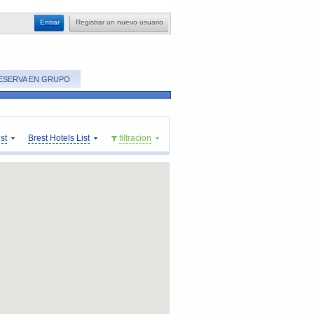
​Entrar
​Registrar un nuevo usuario
ESERVA EN GRUPO
st
Brest Hotels List
​filtracion