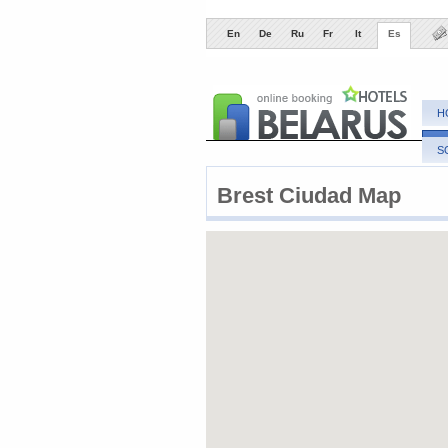
En
De
Ru
Fr
It
Es
H
S
Brest ​Ciudad Map