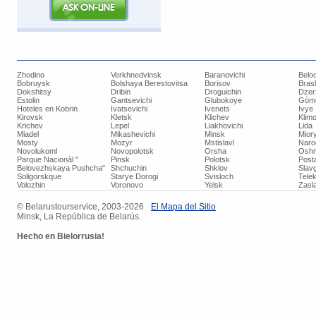
Zhodino
Verkhnedvinsk
Baranovichi
Belo
Bobruysk
Bolshaya Berestovitsa
Borisov
Bras
Dokshitsy
Dribin
Droguichin
Dzer
Estolin
Gantsevichi
Glubokoye
Gòm
Hoteles en Kobrin
Ivatsevichi
Ivenets
Ivye
Kirovsk
Kletsk
Klichev
Klimo
Krichev
Lepel
Liakhovichi
Lida
Miadel
Mikashevichi
Minsk
Mior
Mosty
Mozyr
Mstislavl
Naro
Novolukoml
Novopolotsk
Orsha
Oshm
Parque Nacionàl "
Pinsk
Polotsk
Post
Belovezhskaya Pushcha"
Shchuchin
Shklov
Slav
Soligorskque
Starye Dorogi
Svisloch
Tele
Volozhin
Voronovo
Yelsk
Zasla
© ​Belarustourservice, 2003-2026
​El Mapa del Sitio
Minsk, La República de Belarús.
Hecho
en Bielorrusia!