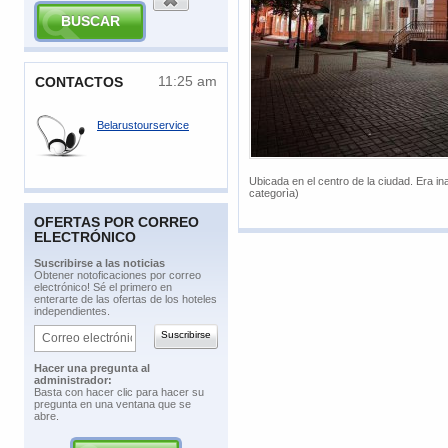
11:25 am
​CONTACTOS
Belarustourservice
Ubicada en el centro de la ciudad. Era i
categorìa)
OFERTAS POR CORREO
ELECTRÓNICO
​Suscribirse a las noticias
​Obtener notoficaciones por correo
electrónico! Sé el primero en
enterarte de las ofertas de los hoteles
independientes.
​Hacer una pregunta al
administrador:
​Basta con hacer clic para hacer su
pregunta en una ventana que se
abre.