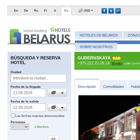
En
De
Ru
Fr
It
Es
USD
HOTELES DE BELARÚS
ZONA 
SOBRE NOSOTROS
BÚSQUEDA Y RESERVA
GUBERNSKAYA
HOTEL
+375 222 22 26 19
,
Mogilev
,
calle Leni
​Ciudad
​Descripción
​Comodidades
​Habit
​Fecha de la llegada
Fecha de la salida
Las fechas
exactas
desconocidas
​Personas
1
​Noches