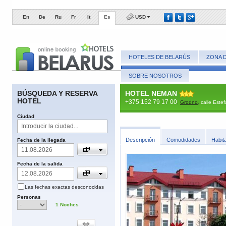
En
De
Ru
Fr
It
Es
USD
HOTELES DE BELARÚS
ZONA 
SOBRE NOSOTROS
BÚSQUEDA Y RESERVA
HOTEL NEMAN
HOTEL
+375 152 79 17 00
,
Grodno
,
calle Este
​Ciudad
​Descripción
​Comodidades
​Habit
​Fecha de la llegada
Fecha de la salida
Las fechas
exactas
desconocidas
​Personas
1
​Noches