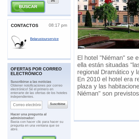
08:17 pm
​CONTACTOS
Belarustourservice
El hotel "Niéman" se 
ella están situadas "las
OFERTAS POR CORREO
regional Dramático y l
ELECTRÓNICO
En 2010 el hotel era r
​Suscribirse a las noticias
plaza y las habitacion
​Obtener notoficaciones por correo
electrónico! Sé el primero en
Niéman" son previstos 
enterarte de las ofertas de los hoteles
independientes.
​Hacer una pregunta al
administrador:
​Basta con hacer clic para hacer su
pregunta en una ventana que se
abre.