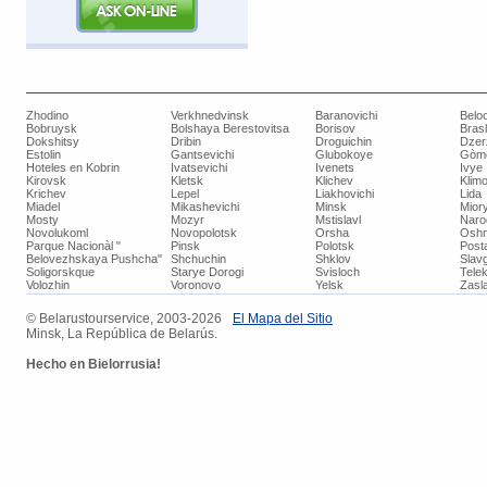
Zhodino
Verkhnedvinsk
Baranovichi
Belo
Bobruysk
Bolshaya Berestovitsa
Borisov
Bras
Dokshitsy
Dribin
Droguichin
Dzer
Estolin
Gantsevichi
Glubokoye
Gòm
Hoteles en Kobrin
Ivatsevichi
Ivenets
Ivye
Kirovsk
Kletsk
Klichev
Klimo
Krichev
Lepel
Liakhovichi
Lida
Miadel
Mikashevichi
Minsk
Mior
Mosty
Mozyr
Mstislavl
Naro
Novolukoml
Novopolotsk
Orsha
Oshm
Parque Nacionàl "
Pinsk
Polotsk
Post
Belovezhskaya Pushcha"
Shchuchin
Shklov
Slav
Soligorskque
Starye Dorogi
Svisloch
Tele
Volozhin
Voronovo
Yelsk
Zasla
© ​Belarustourservice, 2003-2026
​El Mapa del Sitio
Minsk, La República de Belarús.
Hecho
en Bielorrusia!