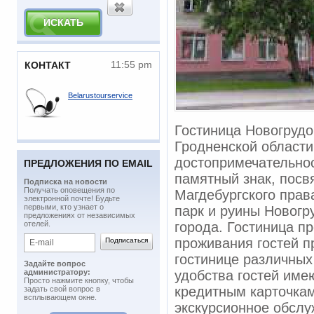
11:55 pm
КОНТАКТ
Belarustourservice
Гостиница Новогрудо
Гродненской области,
достопримечательнос
ПРЕДЛОЖЕНИЯ ПО EMAIL
памятный знак, пос
Подписка на новости
​Получать оповещения по
Магдебургского прав
электронной почте! Будьте
первыми, кто узнает о
парк и руины Новогр
предложениях от независимых
отелей.
города. Гостиница п
проживания гостей п
гостинице различных
Задайте вопрос
администратору:
удобства гостей име
Просто нажмите кнопку, чтобы
кредитным карточкам,
задать свой вопрос в
всплывающем окне.
экскурсионное обслу