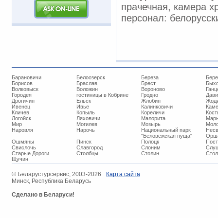
прачечная, камера х
персонал: белорусски
Барановичи
Белоозерск
Береза
Бере
Борисов
Браслав
Брест
Бых
Волковыск
Воложин
Вороново
Ганц
Городея
гостиницы в Кобрине
Гродно
Дави
Дрогичин
Ельск
Жлобин
Жод
Ивенец
Ивье
Калинковичи
Кам
Кличев
Копыль
Кореличи
Кост
Логойск
Ляховичи
Малорита
Марь
Мир
Могилев
Мозырь
Мол
Наровля
Нарочь
Национальный парк
Нес
"Беловежская пуща"
Орш
Ошмяны
Пинск
Полоцк
Пос
Свислочь
Славгород
Слоним
Слуц
Старые Дороги
Столбцы
Столин
Стол
Щучин
© ​Беларустурсервис, 2003-2026
Карта сайта
Минск, Республика Беларусь
Сделано в Беларуси!