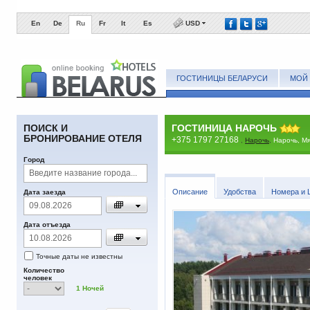
En
De
Ru
Fr
It
Es
USD
ГОСТИНИЦЫ БЕЛАРУСИ
МОЙ 
ПОИСК И
ГОСТИНИЦА НАРОЧЬ
БРОНИРОВАНИЕ ОТЕЛЯ
+375 1797 27168
,
Нарочь
,
Нарочь, Мя
Город
Описание
Удобства
Номера и 
Дата заезда
Дата отъезда
Точные даты не известны
Количество
человек
1
Ночей