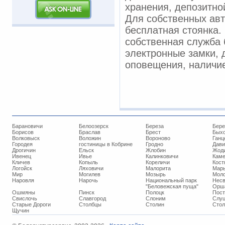
хранения, депозитно
Для собственных ав
бесплатная стоянка.
собственная служба 
электронные замки, 
оповещения, наличие
Барановичи
Белоозерск
Береза
Бере
Борисов
Браслав
Брест
Бых
Волковыск
Воложин
Вороново
Ганц
Городея
гостиницы в Кобрине
Гродно
Дави
Дрогичин
Ельск
Жлобин
Жод
Ивенец
Ивье
Калинковичи
Кам
Кличев
Копыль
Кореличи
Кост
Логойск
Ляховичи
Малорита
Марь
Мир
Могилев
Мозырь
Мол
Наровля
Нарочь
Национальный парк
Нес
"Беловежская пуща"
Орш
Ошмяны
Пинск
Полоцк
Пос
Свислочь
Славгород
Слоним
Слуц
Старые Дороги
Столбцы
Столин
Стол
Щучин