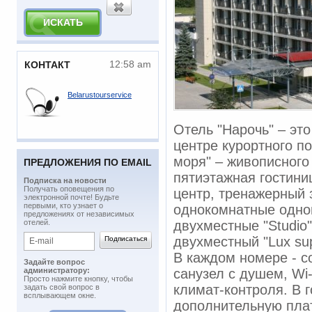
12:58 am
КОНТАКТ
Belarustourservice
Отель "Нарочь" – эт
центре курортного по
моря" – живописного
ПРЕДЛОЖЕНИЯ ПО EMAIL
пятиэтажная гостини
Подписка на новости
​Получать оповещения по
центр, тренажерный 
электронной почте! Будьте
первыми, кто узнает о
однокомнатные одном
предложениях от независимых
отелей.
двухместные "Studio
двухместный "Lux su
В каждом номере - с
Задайте вопрос
администратору:
санузел с душем, Wi
Просто нажмите кнопку, чтобы
климат-контроля. В 
задать свой вопрос в
всплывающем окне.
дополнительную плат