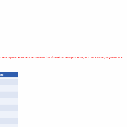
и оснащение является типичным для данной категории номера и может варьироваться.
ние