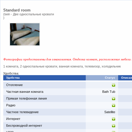
Standard room
(twin - ​Две односпальные кровати
)
Фотографии предоставлены для ознакомления. Отделка комнат, расположение мебели 
1 комната, 2 односпальные кровати, ванная комната, телевизор, холодильник
Удобства
:
Удобства
Статус
Описа
​Отопление
​Частная ванная комната
Bath Tub
​Прямая телефонная линия
​Радио
​Частное телевидение
Satellite
​Интернет
​Беспроводной интернет