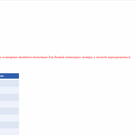
и оснащение является типичным для данной категории номера и может варьироваться.
ние