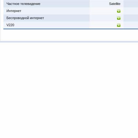
​Частное телевидение
Satellite
​Интернет
​Беспроводной интернет
​V220