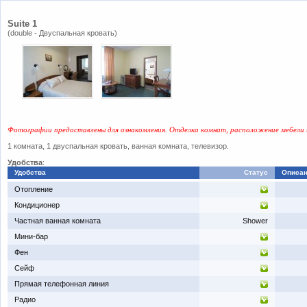
Suite 1
(double - Двуспальная кровать)
Фотографии предоставлены для ознакомления. Отделка комнат, расположение мебели 
1 комната, 1 двуспальная кровать, ванная комната, телевизор.
Удобства
:
Удобства
Статус
Описа
​Отопление
​Кондиционер
​Частная ванная комната
Shower
​Мини-бар
​Фен
​Сейф
​Прямая телефонная линия
​Радио