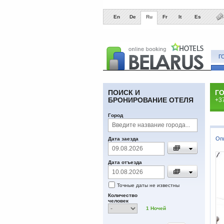
En
De
Ru
Fr
It
Es
Г
ПОИСК И
Г
БРОНИРОВАНИЕ ОТЕЛЯ
+37
Город
Оп
Дата заезда
Дата отъезда
Точные даты не известны
Количество
человек
1
Ночей