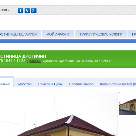
USD
ОСТИНИЦЫ БЕЛАРУСИ
МОЙ АККАУНТ
ТУРИСТИЧЕСКИЕ УСЛУГИ
Г
ОСТИНИЦА ДРОГИЧИН
5 1644 2 11 88
,
Дрогичин
,
Дрогичин, Брест.обл., ул.Вокзальная,6,225612
исание
Удобства
Номера и Цены
Правила заказа
Комментарии гостей (0