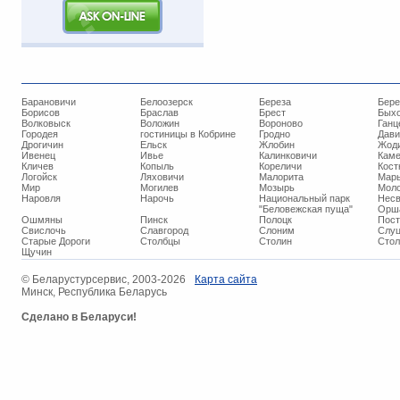
Барановичи
Белоозерск
Береза
Бере
Борисов
Браслав
Брест
Бых
Волковыск
Воложин
Вороново
Ганц
Городея
гостиницы в Кобрине
Гродно
Дави
Дрогичин
Ельск
Жлобин
Жод
Ивенец
Ивье
Калинковичи
Кам
Кличев
Копыль
Кореличи
Кост
Логойск
Ляховичи
Малорита
Марь
Мир
Могилев
Мозырь
Мол
Наровля
Нарочь
Национальный парк
Нес
"Беловежская пуща"
Орш
Ошмяны
Пинск
Полоцк
Пос
Свислочь
Славгород
Слоним
Слуц
Старые Дороги
Столбцы
Столин
Стол
Щучин
© ​Беларустурсервис, 2003-2026
Карта сайта
Минск, Республика Беларусь
Сделано в Беларуси!