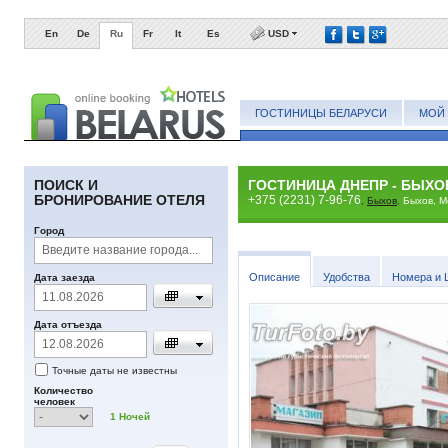
En
De
Ru
Fr
It
Es
USD
ГОСТИНИЦЫ БЕЛАРУСИ
МОЙ 
ПОИСК И
ГОСТИНИЦА ДНЕПР - БЫХО
БРОНИРОВАНИЕ ОТЕЛЯ
+375 (2231) 7-96-76
,
Быхов
,
Быхов, М
Город
Описание
Удобства
Номера и 
Дата заезда
Дата отъезда
Точные даты не известны
Количество
человек
1
Ночей