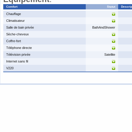
Comfort
Statut
Descrip
​Chauffage
​Climatisateur
​Salle de bain privée
BathAndShower
​Sèche-cheveux
​Coffre-fort
Téléphone directe
​Télévision privée
Satellite
​Internet sans fil
​V220