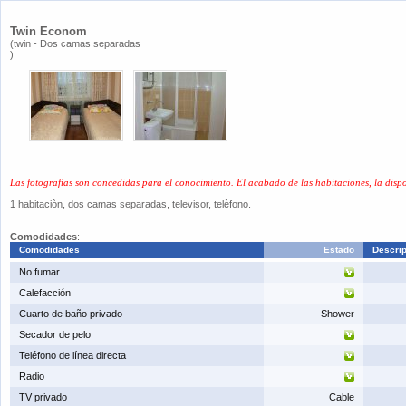
Twin Econom
(twin - Dos camas separadas
)
Las fotografías son concedidas para el conocimiento. El acabado de las habitaciones, la dispo
1 habitaciòn, dos camas separadas, televisor, telèfono.
​Comodidades
:
​Comodidades
​Estado
Descri
​No fumar
Calefacción
​Cuarto de baño privado
Shower
​Secador de pelo
​Teléfono de línea directa
​Radio
​TV privado
Cable