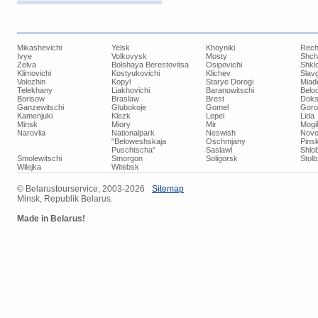
Mikashevichi
Yelsk
Khoyniki
Rech
Ivye
Volkovysk
Mosty
Shch
Zelva
Bolshaya Berestovitsa
Osipovichi
Shkl
Klimovichi
Kostyukovichi
Klichev
Slav
Volozhin
Kopyl
Starye Dorogi
Miad
Telekhany
Liakhovichi
Baranowitschi
Belo
Borisow
Braslaw
Brest
Doks
Ganzewitschi
Glubokoje
Gomel
Goro
Kamenjuki
Klezk
Lepel
Lida
Minsk
Miory
Mir
Mogi
Narovlia
Nationalpark
Neswish
Novo
"Beloweshskaja
Oschmjany
Pins
Puschtscha"
Saslawl
Shlob
Smolewitschi
Smorgon
Soligorsk
Stol
Wilejka
Witebsk
© ​Belarustourservice, 2003-2026
​Sitemap
Minsk, Republik Belarus.
Made in Belarus!