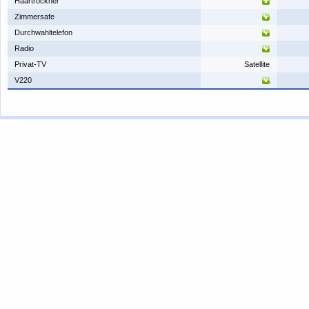
​Haartrockner
​Zimmersafe
​Durchwahltelefon
​Radio
​Privat-TV
Satellite
​V220