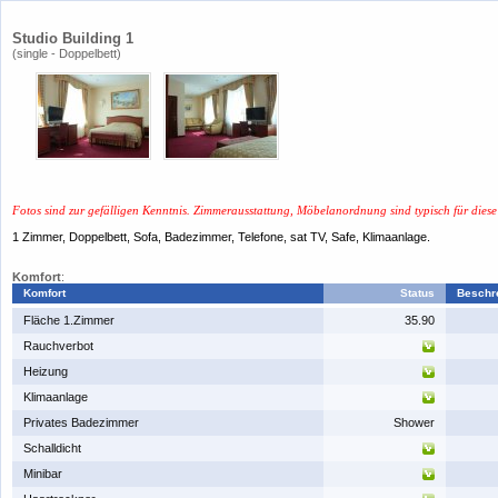
Studio Building 1
(single - ​Doppelbett)
Fotos sind zur gefälligen Kenntnis. Zimmerausstattung, Möbelanordnung sind typisch für dies
1 Zimmer, Doppelbett, Sofa, Badezimmer, Telefone, sat TV, Safe, Klimaanlage.
​Komfort
:
​Komfort
​Status
​Beschr
​Fläche 1.Zimmer
35.90
​Rauchverbot
​Heizung
​Klimaanlage
Privates Badezimmer
Shower
​Schalldicht
​Minibar